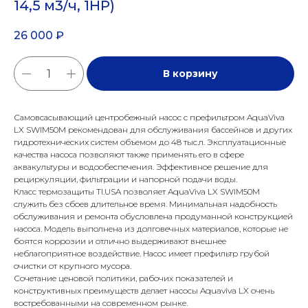
14,5 м3/ч, 1HP)
26 000
₽
В корзину
Самовсасывающий центробежный насос с префильтром AquaViva
LX SWIM50M рекомендован для обслуживания бассейнов и других
гидротехнических систем объемом до 48 тыс.л. Эксплуатационные
качества насоса позволяют также применять его в сфере
аквакультуры и водообеспечения. Эффективное решение для
рециркуляции, фильтрации и напорной подачи воды.
Класс термозащиты TI.USA позволяет AquaViva LX SWIM50M
служить без сбоев длительное время. Минимальная надобность
обслуживания и ремонта обусловлена продуманной конструкцией
насоса. Модель выполнена из долговечных материалов, которые не
боятся коррозии и отлично выдерживают внешнее
неблагоприятное воздействие. Насос имеет префильтр грубой
очистки от крупного мусора.
Сочетание ценовой политики, рабочих показателей и
конструктивных преимуществ делает насосы Aquaviva LX очень
востребованными на современном рынке.