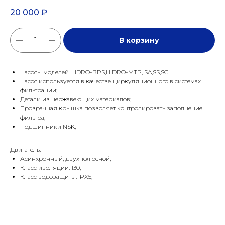
20 000
₽
В корзину
Насосы моделей HIDRO-BPS,HIDRO-MTP, SA,SS,SC.
Насос используется в качестве циркуляционного в системах
фильтрации;
Детали из нержавеющих материалов;
Прозрачная крышка позволяет контролировать заполнение
фильтра;
Подшипники NSK;
Двигатель:
Асинхронный, двухполюсной;
Класс изоляции: 130;
Класс водозащиты: IPX5;