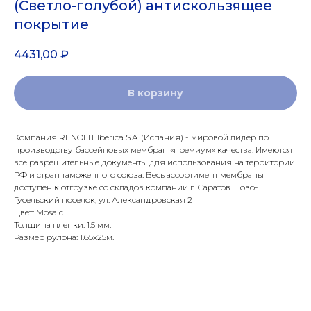
(Светло-голубой) антискользящее
покрытие
4431,00
₽
В корзину
Компания RENOLIT Iberica S.A. (Испания) - мировой лидер по
производству бассейновых мембран «премиум» качества. Имеются
все разрешительные документы для использования на территории
РФ и стран таможенного союза. Весь ассортимент мембраны
доступен к отгрузке со складов компании г. Саратов. Ново-
Гусельский поселок, ул. Александровская 2
Цвет: Mosaic
Толщина пленки: 1.5 мм.
Размер рулона: 1.65х25м.